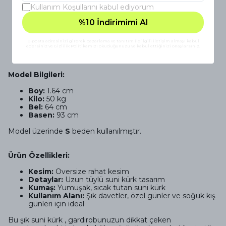
Kullanım Koşullarını kabul ediyorum
Ürün Açıklaması
Kullanım Talimatı ve Bakım Bilgileri
%10 İndirimimi Al
Ödeme Seçenekleri
E-posta adresinizi girerek pazarlama ve tanıtım ile ilgili iletişim almayı kabul
edersiniz ve Gizlilik Politikamızı okuduğunuzu ve kabul ettiğinizi onaylarsınız.
Model Bilgileri:
Boy:
1.64 cm
Kilo:
50 kg
Bel:
64 cm
Basen:
93 cm
Model üzerinde
S
beden kullanılmıştır.
Ürün Özellikleri:
Kesim:
Oversize rahat kesim
Detaylar:
Uzun tüylü suni kürk tasarım
Kumaş:
Yumuşak, sıcak tutan suni kürk
Kullanım Alanı:
Şık davetler, özel günler ve soğuk kış
günleri için ideal
Bu şık suni kürk , gardırobunuzun dikkat çeken