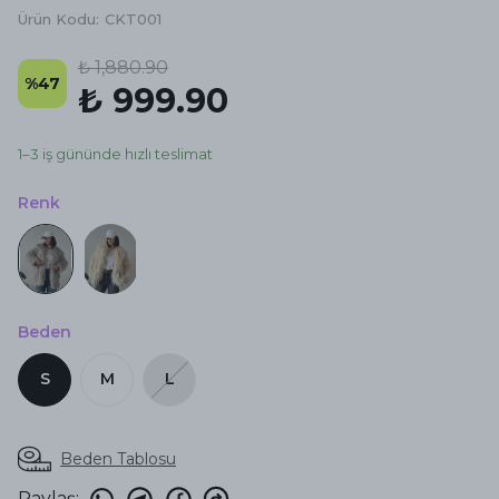
Ürün Kodu
:
CKT001
₺ 1,880.90
%
47
₺ 999.90
1–3 iş gününde hızlı teslimat
Renk
Beden
S
M
L
Beden Tablosu
Paylaş
: