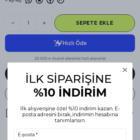
SEPETE EKLE
HEMEN AL
İLK SİPARİŞİNE
%10 İNDİRİM
WHATSAPP
İlk alışverişine özel %10 indirim kazan. E-
DHL : 119,90₺ | 4000₺ üzeri alışverişlerde kargo bizden
posta adresini bırak, indirimin hesabına
tanımlansın.
3 gün içinde hızlı iade & değişim