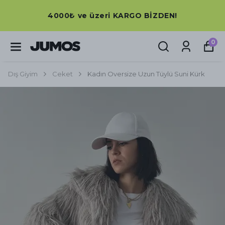
4000₺ ve üzeri KARGO BİZDEN!
0
Dış Giyim
Ceket
Kadın Oversize Uzun Tüylü Suni Kürk