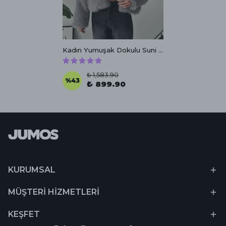
Kadın Yumuşak Dokulu Suni Kürk
₺ 1,583.90
%
43
₺ 899.90
KURUMSAL
MÜŞTERİ HİZMETLERİ
KEŞFET