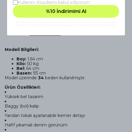
Kullanım Koşullarını kabul ediyorum
3 gün içinde hızlı iade & değişim
%10 İndirimimi Al
E-posta adresinizi girerek pazarlama ve tanıtım ile ilgili iletişim almayı kabul
edersiniz ve Gizlilik Politikamızı okuduğunuzu ve kabul ettiğinizi onaylarsınız.
Ürün Açıklaması
Ödeme Seçenekleri
Modeli Bilgileri:
Boy:
1.64 cm
Kilo:
50 kg
Bel:
64 cm
Basen:
93 cm
Model üzerinde
34
beden kullanılmıştır.
Ürün Özellikleri:
Yüksek bel tasarım
Baggy (bol) kalıp
Yandan tokalı ayarlanabilir kemer detayı
Hafif yıkamalı denim görünüm