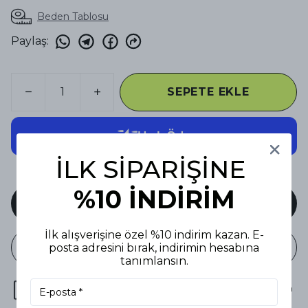
Beden Tablosu
Paylaş
:
SEPETE EKLE
İLK SİPARİŞİNE
%10 İNDİRİM
HEMEN AL
İlk alışverişine özel %10 indirim kazan. E-
WHATSAPP
posta adresini bırak, indirimin hesabına
tanımlansın.
DHL : 119,90₺ | 4000₺ üzeri alışverişlerde kargo bizden