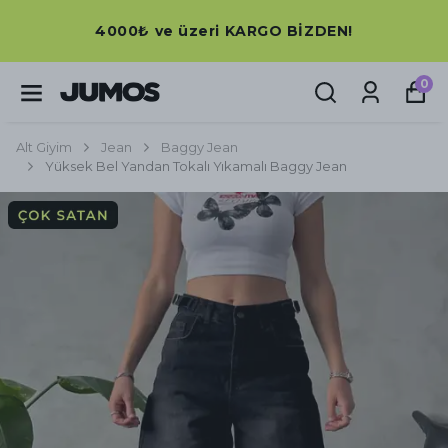
4000₺ ve üzeri KARGO BİZDEN!
0
Alt Giyim
Jean
Baggy Jean
Yüksek Bel Yandan Tokalı Yıkamalı Baggy Jean