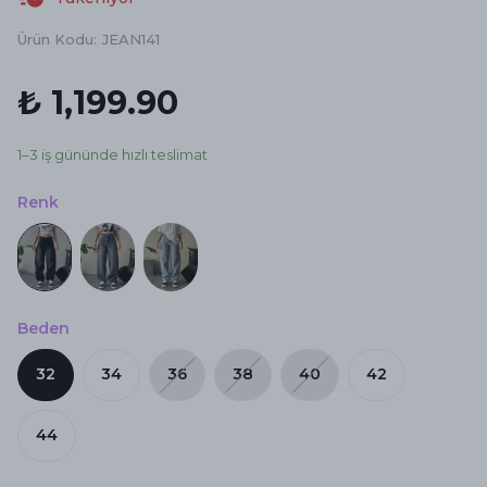
Ürün Kodu
:
JEAN141
₺ 1,199.90
1–3 iş gününde hızlı teslimat
Renk
Beden
32
34
36
38
40
42
44