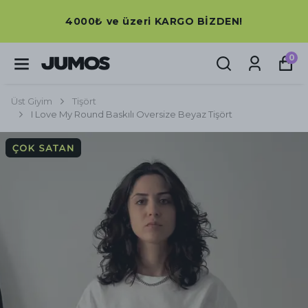
4000₺ ve üzeri KARGO BİZDEN!
0
Üst Giyim
Tişört
I Love My Round Baskılı Oversize Beyaz Tişört