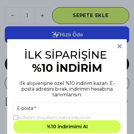
SEPETE EKLE
İLK SİPARİŞİNE
HEMEN AL
%10 İNDİRİM
WHATSAPP
İlk alışverişine özel %10 indirim kazan. E-
posta adresini bırak, indirimin hesabına
tanımlansın.
DHL : 119,90₺ | 4000₺ üzeri alışverişlerde kargo bizden
Kullanım Koşullarını kabul ediyorum
3 gün içinde hızlı iade & değişim
%10 İndirimimi Al