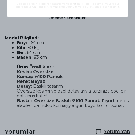
E-posta adresinizi girerek pazarlama ve tanıtım ile ilgili iletişim almayı kabul
Ürün Açıklaması
Kullanım Talimatı ve Bakım Bilgileri
edersiniz ve Gizlilik Politikamızı okuduğunuzu ve kabul ettiğinizi onaylarsınız.
Ödeme Seçenekleri
Model Bilgileri:
Boy:
1.64 cm
Kilo:
50 kg
Bel:
64 cm
Basen:
93 cm
Ürün
Özellikleri:
Kesim:
Oversize
Kumaş:
%100 Pamuk
Renk:
Beyaz
Detay:
Baskılı tasarım
Oversize kesimi ve özel detaylarıyla tarzınıza cool bir
dokunuş katın!
Baskılı
Oversize Baskılı %100 Pamuk Tişört
, nefes
alabilen pamuklu kumaşıyla gün boyu konfor sunar.
Yorumlar
Yorum Yap