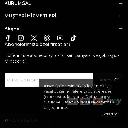
KURUMSAL
MÜŞTERİ HİZMETLERİ
KEŞFET
Abonelerimize özel fırsatlar !
Bültenimize abone ol ayrıcalıklı kampanyalar ve çok sayıda
iyi haber al!
Abone Ol!
Alışveriş deneyiminizi iyileştirmek için
yasal düzenlemelere uygun çerezler
(cookies) kullanıyoruz. Detaylı bilgiye
Gizlilik ve Çerez Politikası
sayfamızdan
erişebilirsiniz.
Anladım
©
2024 jumoswear.com - Tüm hakları saklıdır.