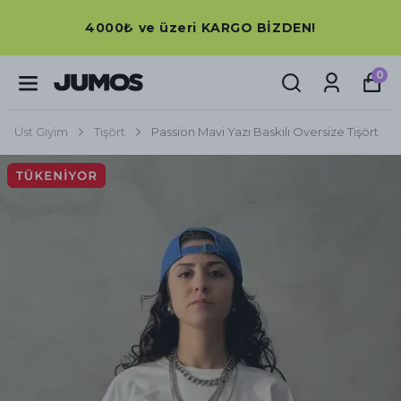
4000₺ ve üzeri KARGO BİZDEN!
0
Üst Giyim
Tişört
Passion Mavi Yazı Baskılı Oversize Tişört