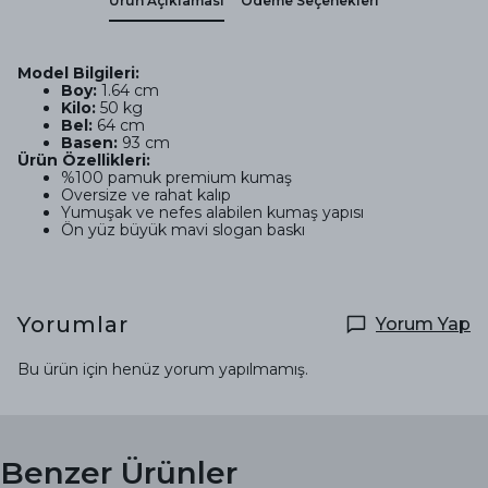
Ürün Açıklaması
Ödeme Seçenekleri
Model Bilgileri:
Boy:
1.64 cm
Kilo:
50 kg
Bel:
64 cm
Basen:
93 cm
Ürün
Özellikleri:
%100 pamuk premium kumaş
Oversize ve rahat kalıp
Yumuşak ve nefes alabilen kumaş yapısı
Ön yüz büyük mavi slogan baskı
Yorumlar
Yorum Yap
Bu ürün için henüz yorum yapılmamış.
Benzer Ürünler