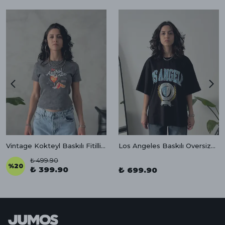
Vintage Kokteyl Baskılı Fitilli Baby Tee
Los Angeles Baskılı Oversize Siyah Tişört
₺ 499.90
%
20
₺ 399.90
₺ 699.90