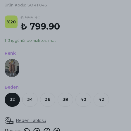
Ürün Kodu
:
SORT046
₺ 999.90
%
20
₺ 799.90
1–3 iş gününde hızlı teslimat
Renk
Beden
32
34
36
38
40
42
Beden Tablosu
Paylaş
: