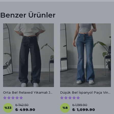
Benzer Ürünler
Orta Bel Relaxed Yıkamalı Jean
Düşük Bel İspanyol Paça Vintage Retro Jean
₺ 742.50
₺ 1,199.90
%
33
%
8
₺ 499.90
₺ 1,099.90