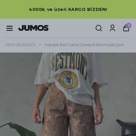
4000₺ ve üzeri KARGO BİZDEN!
0
YENİ GELENLER
Yüksek Bel Camo Desenli Bermuda Şort