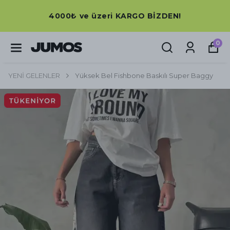
4000₺ ve üzeri KARGO BİZDEN!
0
YENİ GELENLER
Yüksek Bel Fishbone Baskılı Super Baggy