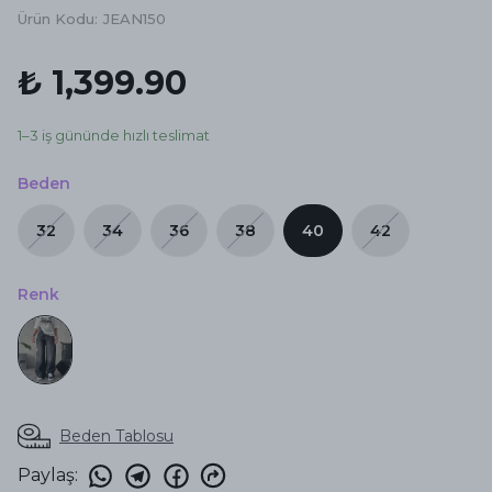
Ürün Kodu
:
JEAN150
₺ 1,399.90
1–3 iş gününde hızlı teslimat
Beden
32
34
36
38
40
42
Renk
Beden Tablosu
Paylaş
: