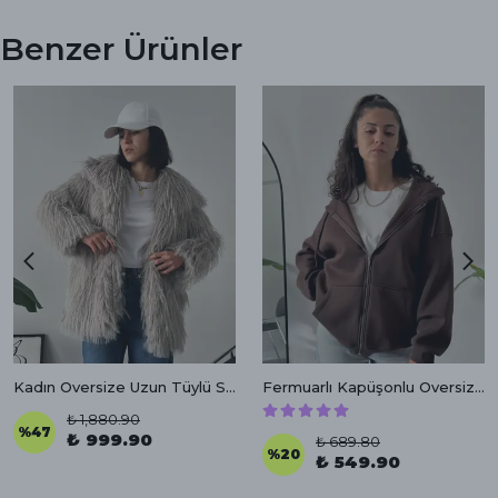
Benzer Ürünler
Kadın Oversize Uzun Tüylü Suni Kürk
Fermuarlı Kapüşonlu Oversize Sweatshirt
₺ 1,880.90
%
47
₺ 999.90
₺ 689.80
%
20
₺ 549.90