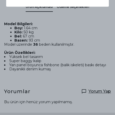
Ürün Açıklaması
Ödeme Seçenekleri
Model Bilgileri:
Boy:
1.64 cm
Kilo:
50 kg
Bel:
67 cm
Basen:
93 cm
Model üzerinde
36
beden kullanılmıştır.
Ürün Özellikleri:
Yüksek bel tasarım
Super baggy kalıp
Yan panel boyunca fishbone (balık iskeleti) baskı detayı
Dayanıklı denim kumaş
Yorumlar
Yorum Yap
Bu ürün için henüz yorum yapılmamış.