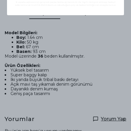
E-posta adresinizi girerek pazarlama ve tanıtım ile ilgili iletişim almayı kabul
edersiniz ve Gizlilik Politikamızı okuduğunuzu ve kabul ettiğinizi onaylarsınız.
Ürün Açıklaması
Ödeme Seçenekleri
Model Bilgileri:
Boy:
1.64 cm
Kilo:
50 kg
Bel:
67 cm
Basen:
93 cm
Model üzerinde
36
beden kullanılmıştır.
Ürün Özellikleri:
Yüksek bel tasarım
Super baggy kalıp
İki yanda büyük tribal baskı detayı
Açık mavi taş yıkamalı denim görünümü
Dayanıklı denim kumaş
Geniş paça tasarımı
Yorumlar
Yorum Yap
Bu ürün için henüz yorum yapılmamış.