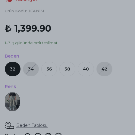
Ürün Kodu
:
JEAN151
₺ 1,399.90
1–3 iş gününde hızlı teslimat
Beden
32
34
36
38
40
42
Renk
Beden Tablosu