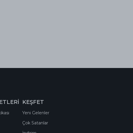
ETLERİ
KEŞFET
ikası
Yeni Gelenler
Çok Satanlar