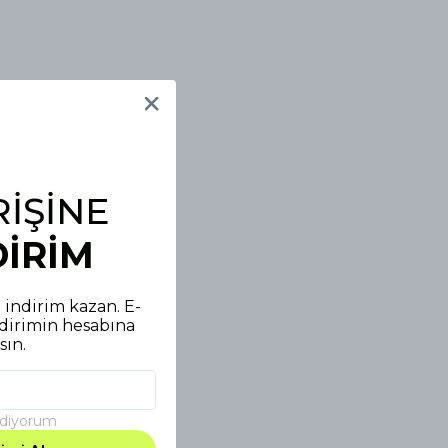
RİŞİNE
DİRİM
0 indirim kazan. E-
ndirimin hesabına
sın.
 ediyorum