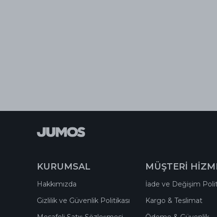
KURUMSAL
MÜŞTERİ HİZM
Hakkımızda
İade ve Değişim Polit
Gizlilik ve Güvenlik Politikası
Kargo & Teslimat