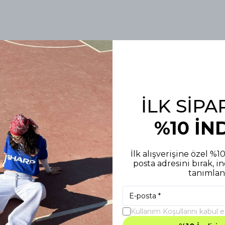
İLK SİPA
%10 İN
İlk alışverişine özel %1
posta adresini bırak, i
tanımlan
Kullanım Koşullarını kabul