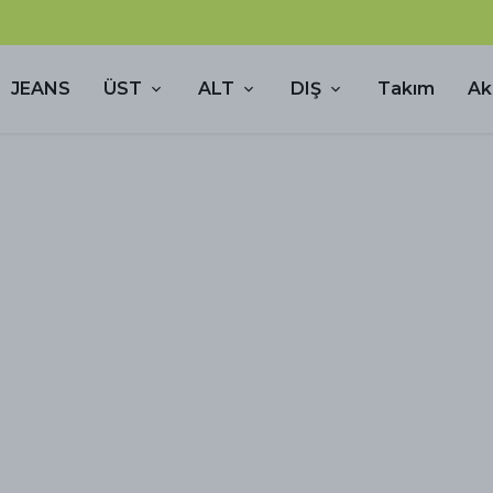
4000₺ ve üzeri KARGO BİZDEN!
JEANS
ÜST
ALT
DIŞ
Takım
Ak