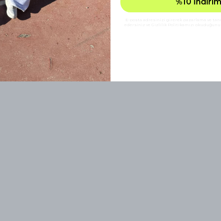
%10 İndirim
E-posta adresinizi girerek pazarlama ve tanıt
edersiniz ve Gizlilik Politikamızı okuduğunuz